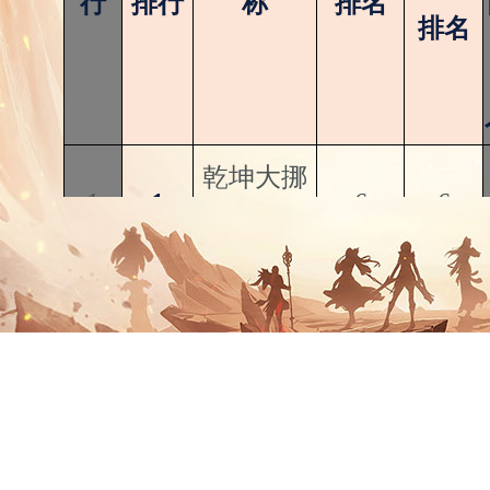
行
排行
称
排名
排名
乾坤大挪
1
1
6
6
移
2
2
上海滩
16
16
3
3
听香水榭
1
2
7
4
什刹海
38
38
4
5
昆仑山
18
17