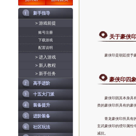
1
新手指导
> 游戏前提
账号注册
关于豪侠
下载游戏
配置说明
豪侠印是朝廷授予
> 进入游戏
> 新人教程
> 新手任务
豪侠印四
2
高手进阶
3
十五大门派
豪侠印因其本身具
4
装备提升
类的豪侠印所具有的豪
5
进阶装备
青龙豪侠印所具有
玄武豪侠印的绶印属性
6
社区玩法
减抗。