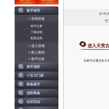
1
新手指导
KVK
> 游戏前提
守
账号注册
下载游戏
配置说明
进入天荒
> 进入游戏
> 新人教程
> 新手任务
玩家可以通过各大
2
高手进阶
3
十五大门派
4
装备提升
5
进阶装备
6
社区玩法