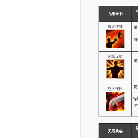
九阳天书
烽火连城
简
详
纯阳无极
简
简
怒火连斩
详
时
天辰典秘