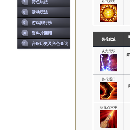
葵花神力
7
特色玩法
8
活动玩法
9
游戏排行榜
10
资料片回顾
葵花秘笈
11
合服历史及角色查询
炎龙无双
简
葵花逐日
葵花点穴手