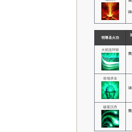
简
详
明尊圣火功
火焰连环斩
简
坐地求全
详
破釜沉舟
简