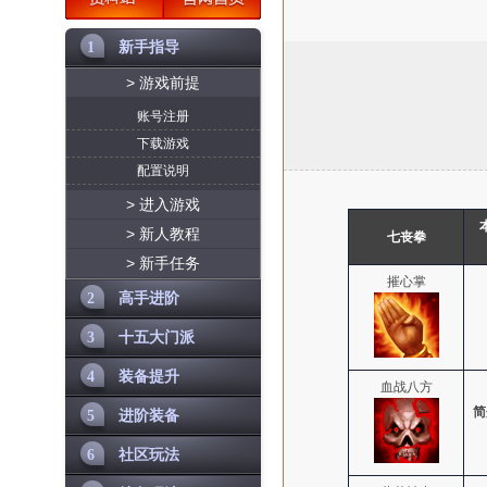
1
新手指导
> 游戏前提
账号注册
下载游戏
配置说明
> 进入游戏
> 新人教程
七丧拳
> 新手任务
摧心掌
2
高手进阶
3
十五大门派
4
装备提升
血战八方
简
5
进阶装备
6
社区玩法