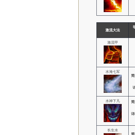
激流大法
激流甲
水淹七军
简
水神下凡
简
详
长生水
简