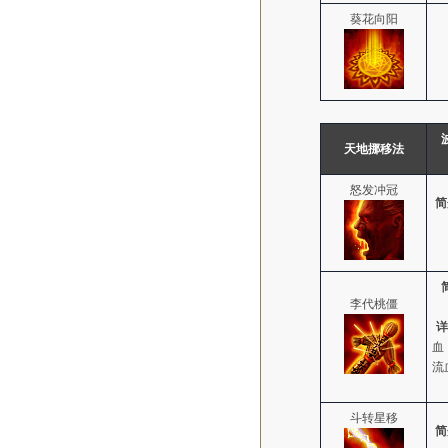
葵花向阳
天地挪移法
怒发冲冠
简
李代桃僵
详
血
流
斗转星移
简