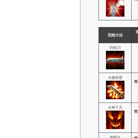
烈焰大法
烈焰刀
火烧赤壁
简
火神下凡
简
地狱火