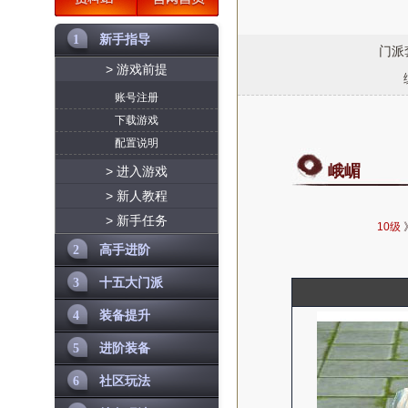
1
新手指导
门派
> 游戏前提
账号注册
下载游戏
配置说明
峨嵋
> 进入游戏
> 新人教程
> 新手任务
10级
2
高手进阶
3
十五大门派
4
装备提升
5
进阶装备
6
社区玩法