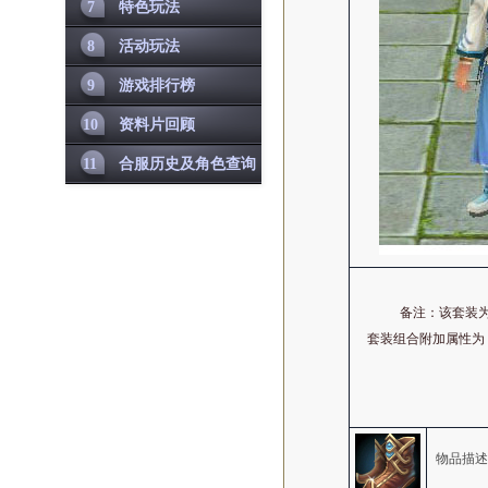
7
特色玩法
8
活动玩法
9
游戏排行榜
10
资料片回顾
11
合服历史及角色查询
备注：该套装为
套装组合附加属性为
物品描述